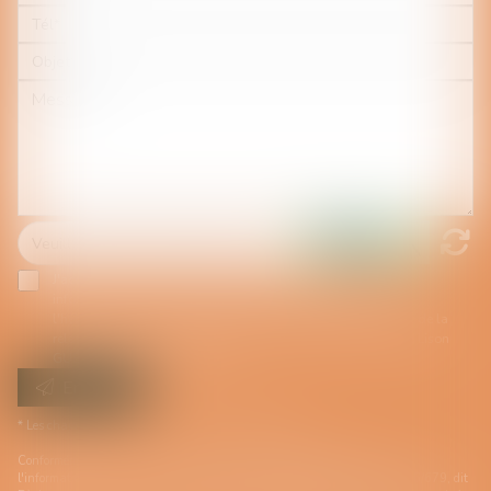
J'accepte que les informations saisies soient traitées
informatiquement par CATALOGUE MODELES AVOCATS et
l'hébergeur du présent site dans le cadre de ma demande et de la
relation avec CATALOGUE MODELES AVOCATS et/ou Maître Lison
GUÉRIN qui peut en découler.
Envoyer
* Les champs suivis d'un astérisque sont obligatoires.
Conformément à la loi n°78-17 du 6 janvier 1978 modifiée relative à
l'informatique, aux fichiers et aux libertés, et au règlement européen 2016/679, dit