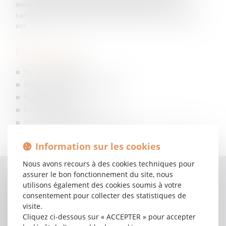
membrorum sufficiens retinere permissa est. ideoque
carnifex nefas admisisse convictus inmane, vivus exustus
est.
FORMATIONS
Nec minus feminae
Quoque calamitatum participes
Fuere similium
Nam ex hoc quoque
Sexum peremptae sunt originis
Information sur les cookies
Nous avons recours à des cookies techniques pour
DOMAINES D'INTERVENTION
assurer le bon fonctionnement du site, nous
utilisons également des cookies soumis à votre
Assurance des particuliers
consentement pour collecter des statistiques de
visite.
Assurances
Cliquez ci-dessous sur « ACCEPTER » pour accepter
Baux ruraux et entreprise agricole