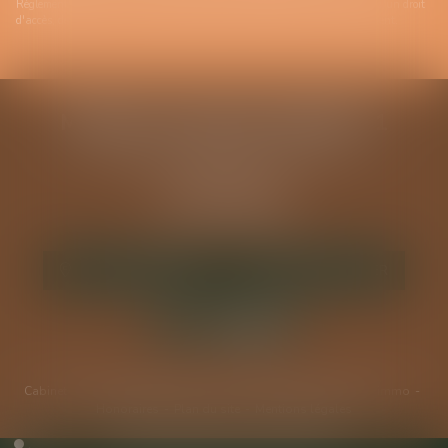
Règlement Général sur la Protection des Données (RGPD), vous disposez d'un droit
d'accès, de rectification, de suppression des informations qui vous concernent.
MODELE ALGUAZIL EXEMPLE 1
194 avenue de la Gare Sud de France
34970 LATTES
Tél :
04 67 15 44 40
Fax : 04 67 15 98 41
NOUS LOCALISER
NOUS CONTACTER
Cabinet
Équipe
Expertises
Actus
Services
Annonces immo
Honoraires
Plan du site
Mentions légales