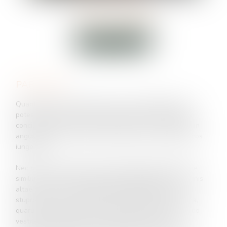
LISON
GUÉRIN
AVOCAT ASSOCIÉE
PARCOURS
Quanta autem vis amicitiae sit, ex hoc intellegi maxime
potest, quod ex infinita societate generis humani, quam
conciliavit ipsa natura, ita contracta res est et adducta in
angustum ut omnis caritas aut inter duos aut inter paucos
iungeretur.
Nec minus feminae quoque calamitatum participes fuere
similium. nam ex hoc quoque sexu peremptae sunt originis
altae conplures, adulteriorum flagitiis obnoxiae vel
stuprorum. inter quas notiores fuere Claritas et Flaviana,
quarum altera cum duceretur ad mortem, indumento, quo
vestita erat, abrepto, ne velemen quidem secreto