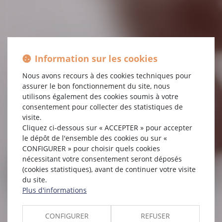
Information sur les cookies
Nous avons recours à des cookies techniques pour
assurer le bon fonctionnement du site, nous
utilisons également des cookies soumis à votre
OLIVIER GUÉRIN &
consentement pour collecter des statistiques de
ASSOCIÉS
visite.
Cliquez ci-dessous sur « ACCEPTER » pour accepter
le dépôt de l'ensemble des cookies ou sur «
AVOCATS - BORDEAUX
CONFIGURER » pour choisir quels cookies
nécessitant votre consentement seront déposés
(cookies statistiques), avant de continuer votre visite
04 67 17 93 34
Nous contacter
du site.
Plus d'informations
CONFIGURER
REFUSER