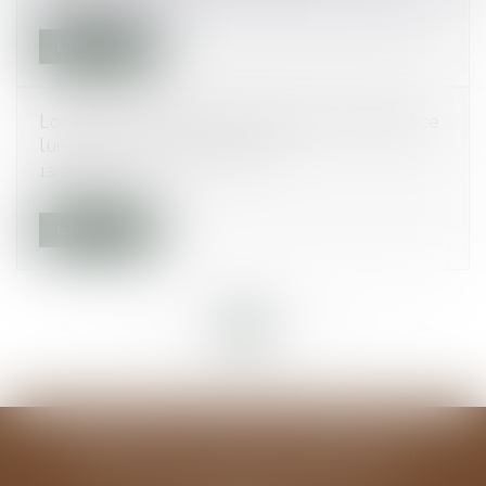
Lire la suite
Location : le bailleur ne peut pas se faire justice
lui-même | service-public.fr
13/02/2018
Lire la suite
<<
<
...
29
30
31
32
33
34
35
...
>
>>
MODELE ALGUAZIL EXEMPLE 1