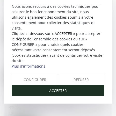
Nous avons recours à des cookies techniques pour
Une société sous sauvegarde peut contester
assurer le bon fonctionnement du site, nous
ses dettes sans l'avis de son administrateur
utilisons également des cookies soumis à votre
13/02/2018
consentement pour collecter des statistiques de
visite.
Cliquez ci-dessous sur « ACCEPTER » pour accepter
Lire la suite
le dépôt de l'ensemble des cookies ou sur «
CONFIGURER » pour choisir quels cookies
nécessitant votre consentement seront déposés
Famille : comment protéger son nouveau
(cookies statistiques), avant de continuer votre visite
conjoint sans léser ses enfants
du site.
13/02/2018
Plus d'informations
Lire la suite
CONFIGURER
REFUSER
ACCEPTER
L'URSSAF aide les entreprises en difficulté à
cause des conditions climatiques
exceptionnelles
13/02/2018