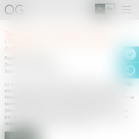
Fr
En
Taxe locale sur la publicité extérieure
(TLPE) : quand la déclarer ? | service-
public.fr
Publié le :
13/02/2018
Droit fiscal
/
Fiscalité locale
Source :
www.service-public.fr
La taxe locale sur les enseignes et publicités extérieures (TLPE)
est un impôt instauré de façon facultative par la commune ou
l'établissement public de coopération intercommunal (EPCI) sur le
territoire desquels sont situés les supports publicitaires
(dispositif publicitaire, enseigne, préenseigne). La taxe est due
par l’exploitant, le propriétaire ou la personne dans l’intérêt de
laquelle le support publicitaire a été réalisé...
Lire la suite