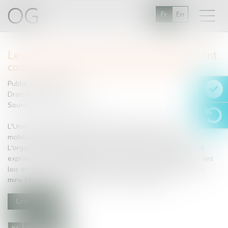
Fr
En
Les syndicats de l'immobilier manifesteront
contre les contraintes réglementaires
Publié le :
17/03/2015
Droit immobilier
Source :
www.batiactu.com
L'Union des Syndicats de l'immobilier (UNIS) lance une
mobilisation générale le 18 mars à Paris aux Invalides.
L'organisme qui regroupe les cinq métiers du secteur entend
exprimer son mécontentement vis-à-vis de la multiplication des
lois et décrets imposés par les pouvoirs publics qui, selon lui,
mine l'exercice des professionnels de l'immobilier...
Lire la suite