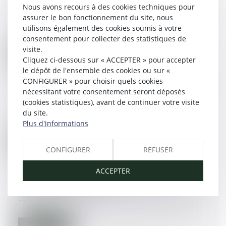
des enfants. Par Juliette Clerbout #droitfamille
Nous avons recours à des cookies techniques pour
#civil
assurer le bon fonctionnement du site, nous
utilisons également des cookies soumis à votre
14/03/2015
consentement pour collecter des statistiques de
visite.
Lire la suite
Cliquez ci-dessous sur « ACCEPTER » pour accepter
le dépôt de l'ensemble des cookies ou sur «
CONFIGURER » pour choisir quels cookies
Immobilier : loyers en baisse dans la majorité
nécessitant votre consentement seront déposés
des villes #droitimmobilier
(cookies statistiques), avant de continuer votre visite
du site.
13/03/2015
Plus d'informations
Lire la suite
CONFIGURER
REFUSER
ACCEPTER
Petits-enfants : droit de visite des grands-
parents... #droitfamille
10/03/2015
Lire la suite