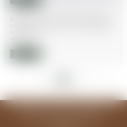
#Immobilier : plus de 42 % des propriétaires-
bailleurs reconnaissent avoir eu des litiges avec
leur locataire
06/03/2015
Lire la suite
<<
<
...
87
88
89
90
91
92
93
...
>
>>
MODELE ALGUAZIL EXEMPLE 1
194 avenue de la Gare Sud de France