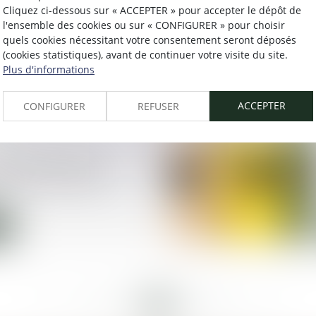
Cliquez ci-dessous sur « ACCEPTER » pour accepter le dépôt de
employeur de prouver la
l'ensemble des cookies ou sur « CONFIGURER » pour choisir
quels cookies nécessitant votre consentement seront déposés
 motif d'un CDD, même
(cookies statistiques), avant de continuer votre visite du site.
ès
Plus d'informations
ACCEPTER
CONFIGURER
REFUSER
éfavorable à une
axe sur les achats
<<
<
10
11
12
13
14
15
16
>
>>
...
...