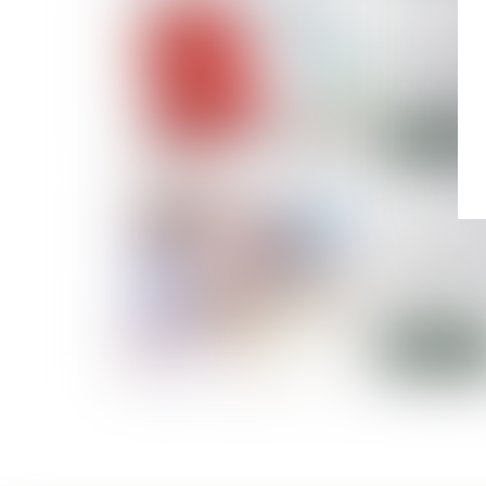
10/12/2018
C'est à l'
réalité du
15 ans apr
Lire la suite
05/12/2018
La Fevad d
nouvelle t
internet
Lire la suite