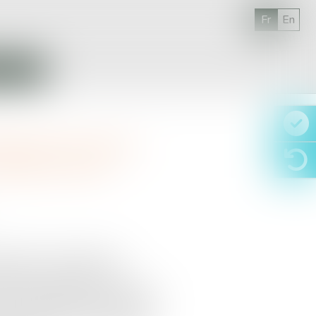
Fr
En
S IMMO
lespot de retour
selon la Cnil
matique et des libertés) a
de la mise en demeure des
tups spécialisées dans le ciblage
ntement explicite pour la récolte