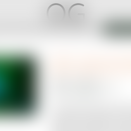
ABINET
ÉQUIPE
EXPERTISES
ACTUS
SERVICES
CONTACT
ANNONCE
RGPD : Fidzup et Sing
dans le droit chemin, 
Publié le :
11/12/2018
Droit de la propriété intellectuelle
Source :
www.latribune.fr
La Cnil (Commission nationale de l'infor
annoncé jeudi 29 novembre la clôture 
startups Fidzup et Singlespot. Ces star
publicitaire ne récoltaient pas de conse