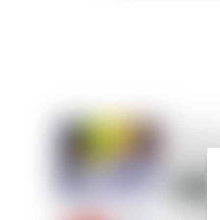
12/12/2018
Rénovation
aides auxq
prétendre
Lire la suite