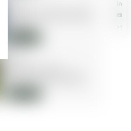
05/12/2018
Assurance dommages-ouvrage :
prise en compte de la nature des
désordres
Lire la suite
05/12/2018
TVA réduite pour les
publications électroniques : la
directive européenne publiée
Lire la suite