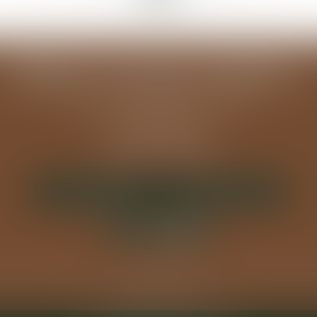
MODELE ALGUAZIL EXEMPLE 1
194 avenue de la Gare Sud de France
34970 LATTES
Tél :
04 67 15 44 40
Fax : 04 67 15 98 41
NOUS LOCALISER
NOUS CONTACTER
Équipe
Expertises
Actus
Services
Annonces immo
Honoraires
Plan
Mentions légales