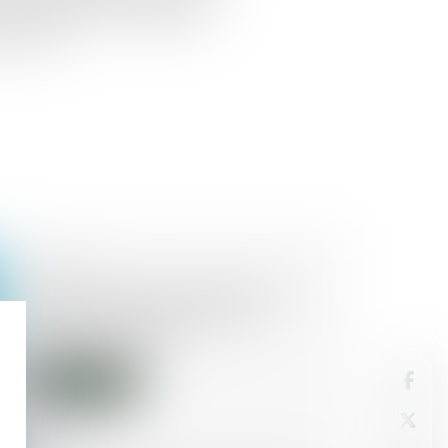
nt aux exigences du Règlement
 (RGPD)...
11/12/2018
Cafards, mites, punaises de lit...
Les nouvelles normes du
logement décent
Lire la suite