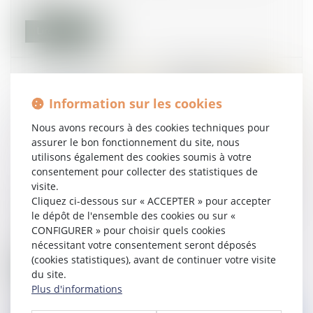
Lire la suite
Information sur les cookies
Nous avons recours à des cookies techniques pour
assurer le bon fonctionnement du site, nous
utilisons également des cookies soumis à votre
consentement pour collecter des statistiques de
visite.
Transaction : le licenciement doit être notifié par
Cliquez ci-dessous sur « ACCEPTER » pour accepter
lettre
le dépôt de l'ensemble des cookies ou sur «
CONFIGURER » pour choisir quels cookies
13/11/2018
nécessitant votre consentement seront déposés
(cookies statistiques), avant de continuer votre visite
Lire la suite
du site.
Plus d'informations