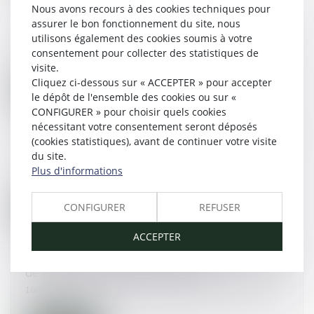
Nous avons recours à des cookies techniques pour
En quarante ans, le #divorce par consentement
assurer le bon fonctionnement du site, nous
mutuel n'a pas conquis toute la France
utilisons également des cookies soumis à votre
consentement pour collecter des statistiques de
17/07/2015
visite.
Cliquez ci-dessous sur « ACCEPTER » pour accepter
Lire la suite
le dépôt de l'ensemble des cookies ou sur «
CONFIGURER » pour choisir quels cookies
nécessitant votre consentement seront déposés
Un mineur peut-il signer un contrat de location
(cookies statistiques), avant de continuer votre visite
?
du site.
Plus d'informations
16/07/2015
CONFIGURER
REFUSER
Lire la suite
ACCEPTER
Créance d'un époux envers l'indivision : preuve
de l’origine des fonds personnels
16/07/2015