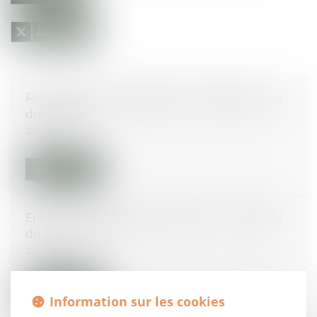
Projet de loi sur l'adaptation du #droitpénal au
droit de l'UE
23/07/2015
Lire la suite
Enlèvement international d'enfant - Actualités
du Droit- Lamy
21/07/2015
Lire la suite
Information sur les cookies