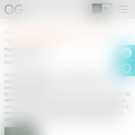
Fr
En
Recours obligatoire au contrat type de
syndic de copropriété
Publié le :
21/07/2015
Droit immobilier
Source :
www.net-iris.fr
Un décret d'application de la loi ALUR définit le contrat type de
copropriété et la liste des prestations particulières en
complément du forfait.
Un décret définissant le contrat type de syndic de copropriété (1)
définit le modèle du contrat type à respecter par les parties au
contrat de syndic et des prestations particulières ouvrant droit à
rémunération complémentaire. Ce contrat type s'applique aux
contrats conduits ou renouvelés à partir du 1er juillet 2015...
Lire la suite