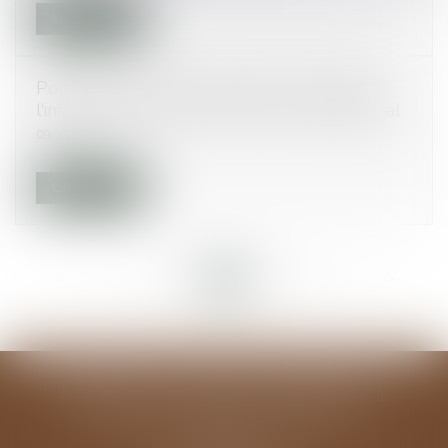
Lire la suite
Pour lutter contre les squats, une loi précise
l'infraction de violation de domicile #droitpénal
09/07/2015
Lire la suite
<<
<
...
79
80
81
82
83
84
85
...
>
>>
MODELE ALGUAZIL EXEMPLE 1
194 avenue de la Gare Sud de France