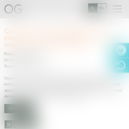
Fr
En
Que faire si la surface habitable est
inférieure à celle indiquée dans le bail de
location ? | Actualités Seloger
Publié le :
20/06/2017
Droit immobilier
Source :
edito.seloger.com
Vous êtes locataire de votre résidence principale et le bail
indique que le logement mesure 80 m². Après vérification, vous
apprenez qu’il mesure en réalité 63 m². Sachez que vous pouvez
demander une indemnisation au propriétaire...
Lire la suite