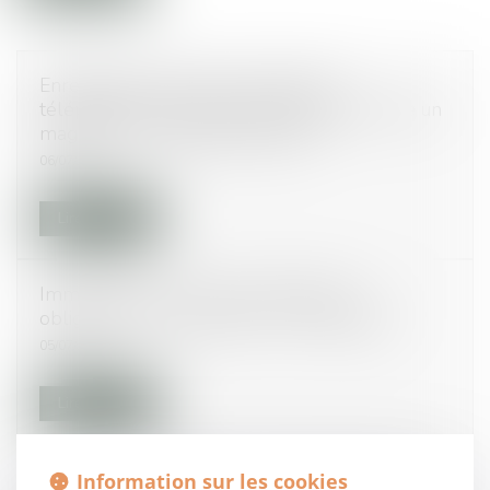
Enregistrement d’une conversation
téléphonique et sanction disciplinaire contre un
magistrat - La Gazette du Palais
06/07/2017
Lire la suite
Immobilier : de nouveaux diagnostics
obligatoires avant location - La Montagne
05/07/2017
Lire la suite
PSE : Les avantages d’une seconde procédure
Information sur les cookies