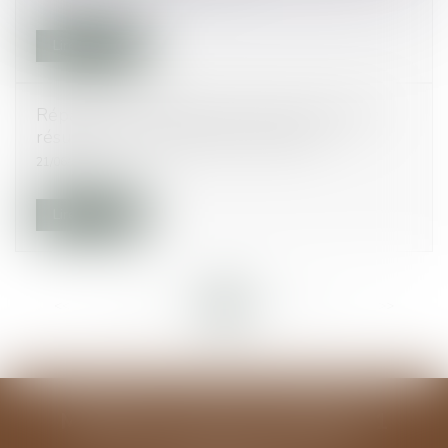
Lire la suite
Réparation du harcèlement sexuel qui peut
résulter d’un fait unique | Lextenso.fr
21/06/2017
Lire la suite
<<
<
...
40
41
42
43
44
45
46
...
>
>>
MODELE ALGUAZIL EXEMPLE 1