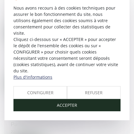
ne profitent pas à ceux d’une première
Nous avons recours à des cookies techniques pour
procédure | LexTimes
assurer le bon fonctionnement du site, nous
04/07/2017
utilisons également des cookies soumis à votre
consentement pour collecter des statistiques de
visite.
Lire la suite
Cliquez ci-dessous sur « ACCEPTER » pour accepter
le dépôt de l'ensemble des cookies ou sur «
CONFIGURER » pour choisir quels cookies
Nouveautés sociales : ce qui change au 1er
nécessitant votre consentement seront déposés
juillet 2017 - Editions Tissot
(cookies statistiques), avant de continuer votre visite
28/06/2017
du site.
Plus d'informations
Lire la suite
CONFIGURER
REFUSER
Incompétence de la juridiction pénale des
ACCEPTER
mineurs de statuer sur la responsabilité civile
d’un mineur déclaré irresponsable pénalement.
Par Jamel Mallem, Avocat.
22/06/2017