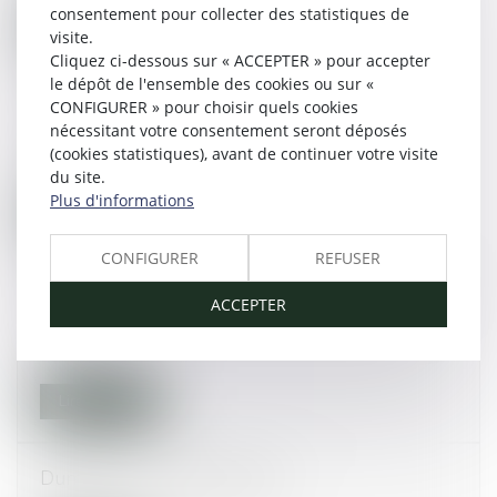
consentement pour collecter des statistiques de
Lire la suite
visite.
Cliquez ci-dessous sur « ACCEPTER » pour accepter
le dépôt de l'ensemble des cookies ou sur «
Equivoque de la possession d’état d’enfants
CONFIGURER » pour choisir quels cookies
naturels
nécessitant votre consentement seront déposés
(cookies statistiques), avant de continuer votre visite
28/10/2014
du site.
Plus d'informations
Lire la suite
CONFIGURER
REFUSER
Immobilier : la baisse des prix se poursuit selon
ACCEPTER
les notaires
24/10/2014
Lire la suite
Dum haec in oriente aguntur