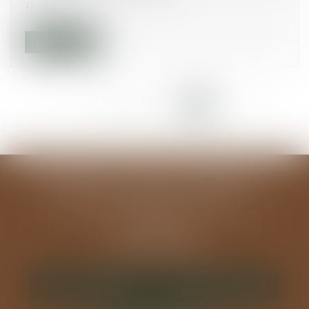
17/10/2014
Lire la suite
<<
<
...
93
94
95
96
97
98
99
>
>>
MODELE ALGUAZIL EXEMPLE 1
194 avenue de la Gare Sud de France
34970 LATTES
Tél :
04 67 15 44 40
Fax : 04 67 15 98 41
NOUS LOCALISER
NOUS CONTACTER