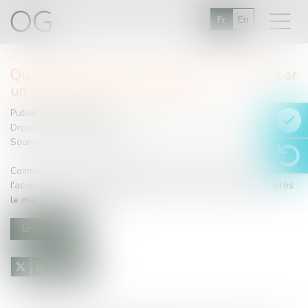
Fr
En
Qualification des parts sociales acquises par
un époux commun en biens.
Publié le :
11/11/2014
Droit de la famille, des personnes et de leur patrimoine
Source :
www.juritravail.com
Comment statuer sur la propriété de parts sociales dont
l'acquisition se fait avant le mariage, mais l'enregistrement après
le mariage ? Lire la suite ...
Lire la suite