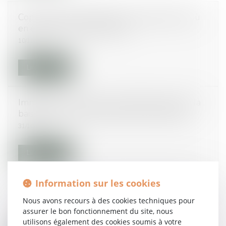
Copropriété : contrat-type, compte séparé, où
en est-on ? #droitimmobilier
10/11/2014
Lire la suite
Immobilier : les mises en chantier toujours à la
baisse, les permis de construire à la hausse
31/10/2014
Lire la suite
Information sur les cookies
Hausse de l’allocation de logement publiée au
Journal Officiel
Nous avons recours à des cookies techniques pour
assurer le bon fonctionnement du site, nous
29/10/2014
utilisons également des cookies soumis à votre