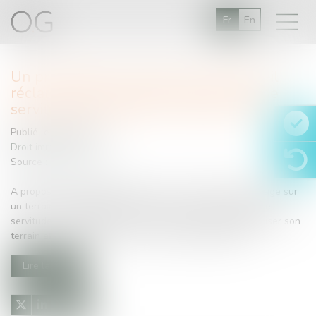
Fr
En
Un propriétaire du fonds servant peut-il
réclamer des indemnités relatives à une
servitude de passage ? | Net-iris 2017
Publié le :
06/05/2017
Droit immobilier
Source :
www.net-iris.fr
A propos de l'indemnité relative à une servitude de passage sur
un terrain. Un propriétaire du fonds servant a octroyé une
servitude de passage à son voisin. Ce voisin souhaite diviser son
terrain afin d'y construire 3 maisons supplémentaires...
Lire la suite