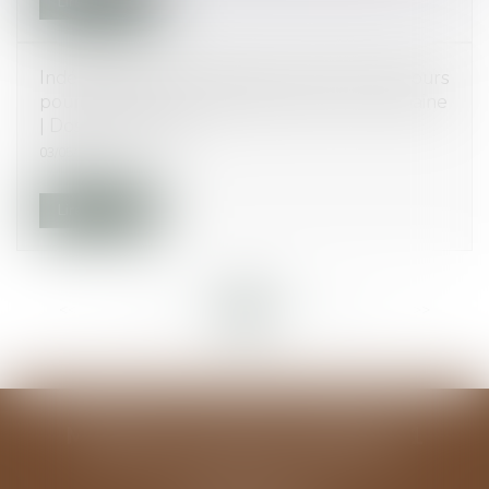
Lire la suite
Indépendants : un délai de carence de trois jours
pour les arrêts de travail de plus d’une semaine
| Dossier Familial
03/05/2017
Lire la suite
<<
<
...
42
43
44
45
46
47
48
...
>
>>
MODELE ALGUAZIL EXEMPLE 1
194 avenue de la Gare Sud de France