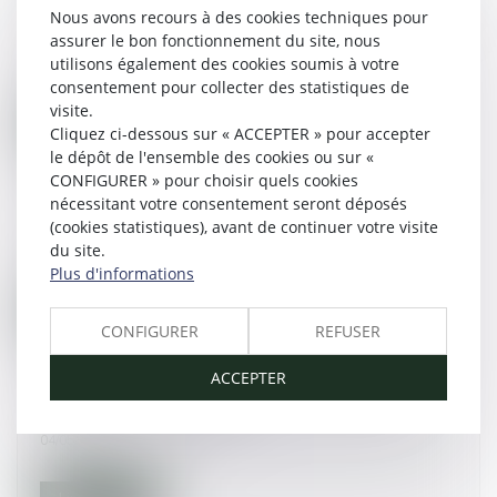
sa classification en cas de transfert d’entreprise
Nous avons recours à des cookies techniques pour
? - Editions Tissot
assurer le bon fonctionnement du site, nous
utilisons également des cookies soumis à votre
10/05/2017
consentement pour collecter des statistiques de
visite.
Lire la suite
Cliquez ci-dessous sur « ACCEPTER » pour accepter
le dépôt de l'ensemble des cookies ou sur «
CONFIGURER » pour choisir quels cookies
Pas d'inscription de "sexe neutre" à l'état civil -
nécessitant votre consentement seront déposés
Le particulier
(cookies statistiques), avant de continuer votre visite
du site.
10/05/2017
Plus d'informations
Lire la suite
CONFIGURER
REFUSER
ACCEPTER
Délai de prescription pénale : comment ça
marche? - La Montagne
04/05/2017