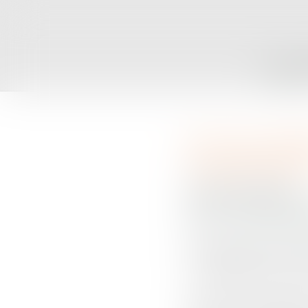
ACCUEIL
C
Pour une meill
nouvelle lectu
Publié le :
26/02/2016
Droit de la famille, des 
Source :
www.lemondedud
Une proposition de loi re
11 septembre 2014 et mi
Ce texte vise à améliorer