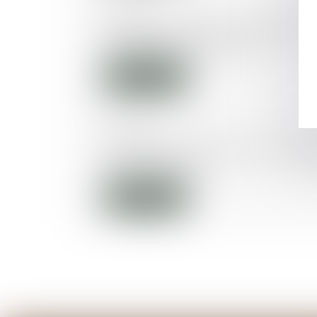
16/02/2016
Tribunal de Créteil : les droits de 
enfants mieux encadrés
Lire la suite
11/02/2016
Projet de loi renforçant la lutte c
et le terrorisme
Lire la suite