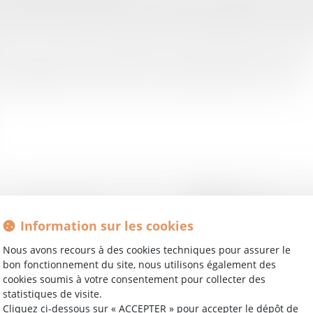
 de l'enfance afin d'harmoniser les réponses adoptées sur l'ensemb
de prise en compte et de traitement des informations préoccupant
ncite également à rechercher, pour chaque enfant dont le retour..
23/02/2016
e : le décret enfin
Concubinage : Le so
Information sur les cookies
Nous avons recours à des cookies techniques pour assurer le
Lire la suite
bon fonctionnement du site, nous utilisons également des
cookies soumis à votre consentement pour collecter des
statistiques de visite.
Cliquez ci-dessous sur « ACCEPTER » pour accepter le dépôt de