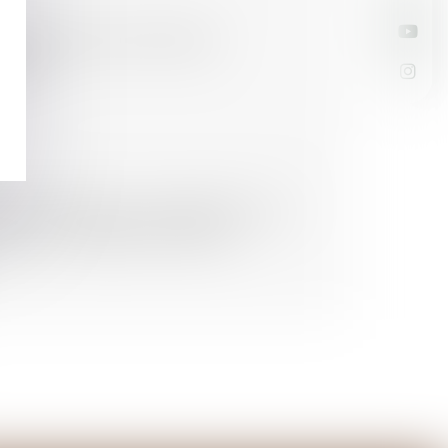
privés de cartes Familles
Monde
utelle décide de comparaître sans
ocat - La Gazette du Palais