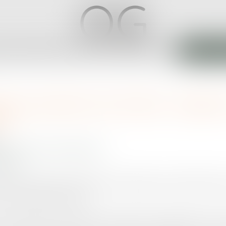
ABINET
ÉQUIPE
EXPERTISES
ACTUS
SERVICES
CONTACT
ANNONCE
eure protection de l’enfant : adopti
re
personnes et de leur patrimoine
roit.fr
lative à la protection de l’enfant a été déposée par Michelle Meu
se en ligne le même jour.
 la connaissance des parcours des publics, des dispositifs mis en 