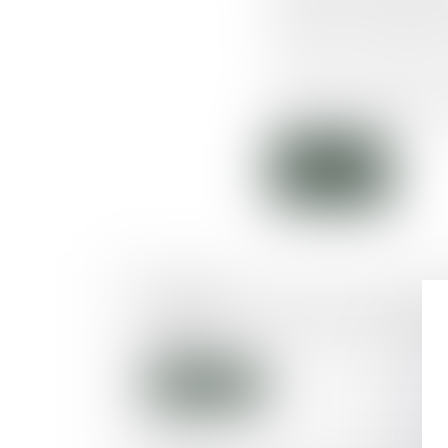
nationale de la protection
Il précise les modalités 
Cette proposition de loi i
Lire la suite
01/03/2016
Simplification du droit de la famill
publié !
Lire la suite