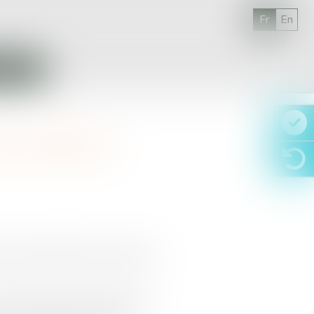
Fr
En
S IMMO
on au Sénat en
nier et Muguette Dini au Sénat le
oeuvre ainsi que la coordination