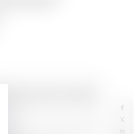
le du territoire national.
es.
rt du prêt immobilier à la séparation