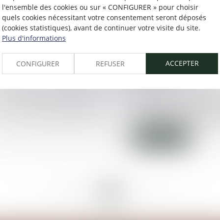
12/02/2016
l'ensemble des cookies ou sur « CONFIGURER » pour choisir
quels cookies nécessitant votre consentement seront déposés
visite entre parents et
Des pères divorcés 
(cookies statistiques), avant de continuer votre visite du site.
nombreuses... Le 
Plus d'informations
Lire la suite
ACCEPTER
CONFIGURER
REFUSER
10/02/2016
ontre le crime organisé
Si le majeur sous t
l’assistance d’un av
Lire la suite
<<
<
68
69
70
71
72
73
74
>
>>
...
...