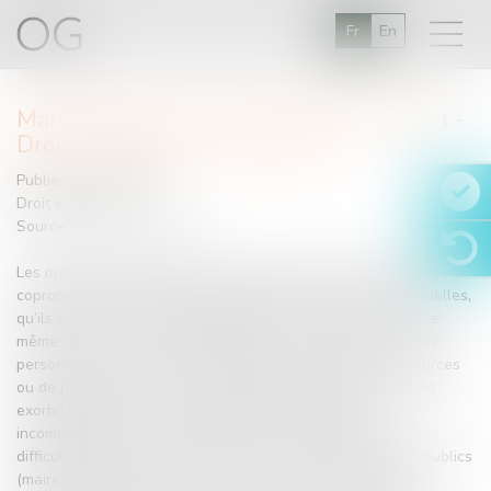
Fr
En
Marchands de sommeil : frapper plus fort -
Droit immobilier - Le Moniteur
Publié le :
19/07/2016
Droit immobilier
Source :
www.lemoniteur.fr
Les marchands de sommeil ne sévissent pas que dans des
copropriétés. Ils détiennent également des maisons individuelles,
qu’ils divisent en toute illégalité. Mais le principe demeure le
même quel que soit le bien envisagé : il s’agit de louer à des
personnes exclues du marché traditionnel (faute de ressources
ou de papiers d’identité en règle) pour des sommes souvent
exorbitantes et dans des conditions d’hébergement
incompatibles avec la dignité humaine. Compte tenu des
difficultés que continue à rencontrer l’action des pouvoirs publics
(maires et préfets) dans la lutte contre les marchands de