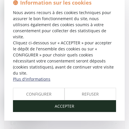
Information sur les cookies
Lire la suite
Nous avons recours à des cookies techniques pour
assurer le bon fonctionnement du site, nous
utilisons également des cookies soumis à votre
consentement pour collecter des statistiques de
Compte pénibilité: les 6 derniers facteurs de
visite.
pénibilité sont entrés en vigueur
Cliquez ci-dessous sur « ACCEPTER » pour accepter
13/07/2016
le dépôt de l'ensemble des cookies ou sur «
CONFIGURER » pour choisir quels cookies
nécessitant votre consentement seront déposés
Lire la suite
(cookies statistiques), avant de continuer votre visite
du site.
Plus d'informations
Harcèlement moral au travail. Que dit la loi ?
12/07/2016
CONFIGURER
REFUSER
Lire la suite
ACCEPTER
Le divorce pour faute sera maintenu - Divorce -