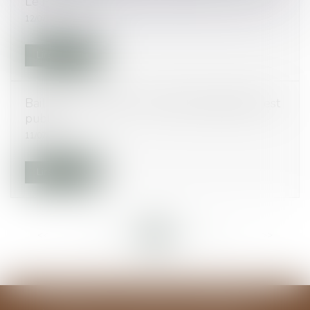
Le Particulier
12/07/2016
Lire la suite
Bail réel immobilier : le décret d’application est
publié
11/07/2016
Lire la suite
<<
<
...
57
58
59
60
61
62
63
...
>
>>