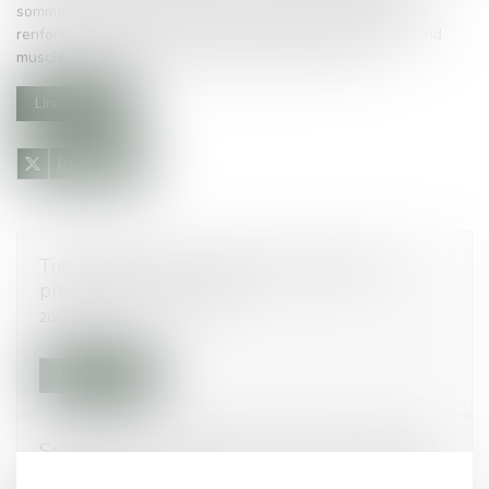
sommeil malgré les nombreux outils existants récemment
renforcés par la loi Alur de 2014, la proposition de loi entend
muscler la capacité d’action des acteurs concernés...
Lire la suite
Tutelle, curatelle : comment protéger un
proche âgé vulnérable?
20/07/2016
Lire la suite
Sous-louer votre logement - Dossier familial
14/07/2016