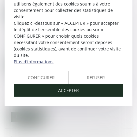
utilisons également des cookies soumis à votre
consentement pour collecter des statistiques de
Lire la suite
visite.
Cliquez ci-dessous sur « ACCEPTER » pour accepter
le dépôt de l'ensemble des cookies ou sur «
Les parents séparés doivent contribuer à
CONFIGURER » pour choisir quels cookies
l'entretien de l'enfant
nécessitant votre consentement seront déposés
(cookies statistiques), avant de continuer votre visite
05/12/2014
du site.
Plus d'informations
Lire la suite
CONFIGURER
REFUSER
Le féminicide dans notre #droitpénal? Ce n'est
ACCEPTER
pas nécessaire, mais la société doit réagir
02/12/2014
Lire la suite