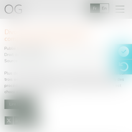
Fr
En
Divorce pour faute et prestation
compensatoire #droitfamille
Publié le :
27/11/2014
Droit de la famille, des personnes et de leur patrimoine
Source :
www.net-iris.fr
Plus de 112.000 couples divorcent chaque année. Un couple sur
trois est concerné. Le divorce pour faute correspond à 42% des
procédures , quant au divorce par consentement mutuel, il est
choisi dans 41% des cas. .. ...
Lire la suite