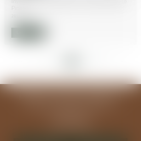
Investissement immobilier : le Sénat modifie le
Pinel
28/11/2014
Lire la suite
<<
<
...
93
94
95
96
97
98
99
>
>>
MODELE ALGUAZIL EXEMPLE 1
194 avenue de la Gare Sud de France
34970 LATTES
Tél :
04 67 15 44 40
Fax : 04 67 15 98 41