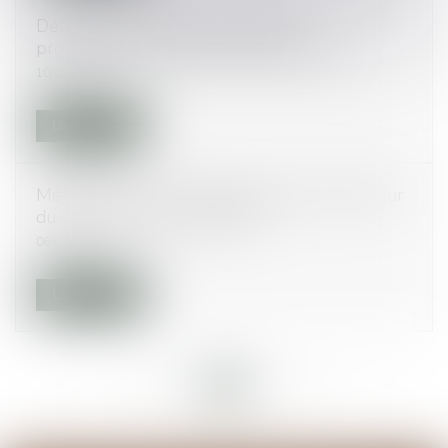
Détecteurs de fumée : la relation
propriétaire/locataire #droitimmobilier
10/02/2015
Lire la suite
Métrage Carrez : conséquences en cas d’erreur
du vendeur #droitimmobilier
06/02/2015
Lire la suite
<<
<
...
89
90
91
92
93
94
95
...
>
>>