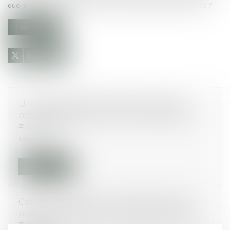
que je vais percevoir une prestation compensatoire diminuée ?
Lire la suite
Une collectivité territoriale condamnée au
pénal pour délit de favoritisme #droitpénal
#droitpublic
19/02/2015
Lire la suite
Comment bénéficier de la garantie contre la
pension alimentaire non payée #droitfamille
#divorce