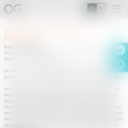
Fr
En
Divorce et allocations familiales
#droitfamille
Publié le :
09/02/2015
Droit de la famille, des personnes et de leur patrimoine
Source :
www.village-justice.com
Un divorce a des conséquences financières : paiement d’une
prestation compensatoire, paiement d’une pension alimentaire....
Au niveau des prestations familiales le divorce aura également
des conséquences et la question que se pose très souvent les
futurs divorcés : qui va bénéficier des allocations familiales ?
Nous sommes en "garde" alternée, comment cela se passe avec
les prestations familiales ? Je suis en procédure de divorce, j’ai la
résidence de mes 4 enfants, est-ce que les allocations familiales
sont prises en compte dans le calcul de mes revenus et est-ce