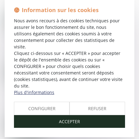
18/02/2015
Information sur les cookies
Nous avons recours à des cookies techniques pour
Lire la suite
assurer le bon fonctionnement du site, nous
utilisons également des cookies soumis à votre
consentement pour collecter des statistiques de
Les clauses abusives d'un bail de location
visite.
#droitimmobilier
Cliquez ci-dessous sur « ACCEPTER » pour accepter
17/02/2015
le dépôt de l'ensemble des cookies ou sur «
CONFIGURER » pour choisir quels cookies
nécessitant votre consentement seront déposés
Lire la suite
(cookies statistiques), avant de continuer votre visite
du site.
Plus d'informations
Les étapes du divorce par consentement
mutuel #droitfamille #divorce
CONFIGURER
REFUSER
12/02/2015
ACCEPTER
Lire la suite