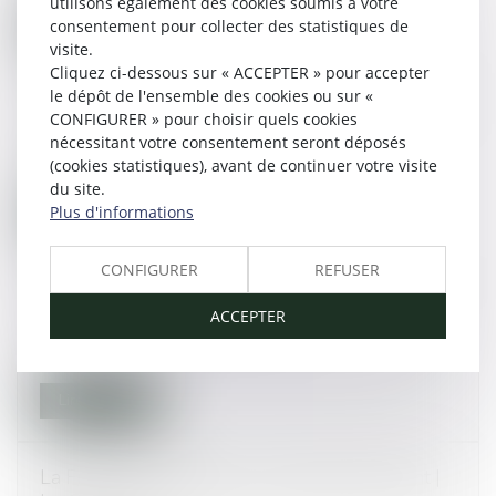
utilisons également des cookies soumis à votre
consentement pour collecter des statistiques de
Lire la suite
visite.
Cliquez ci-dessous sur « ACCEPTER » pour accepter
le dépôt de l'ensemble des cookies ou sur «
Impayés de pensions alimentaires : le nouveau
CONFIGURER » pour choisir quels cookies
dispositif précisé
nécessitant votre consentement seront déposés
14/11/2014
(cookies statistiques), avant de continuer votre visite
du site.
Plus d'informations
Lire la suite
CONFIGURER
REFUSER
L'altération du discernement : modification de
l'article 122-1 du Code pénal.
ACCEPTER
13/11/2014
Lire la suite
La France s’engage pour les droits de l’enfant |