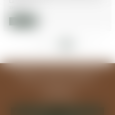
La-Croix.com
13/11/2014
Lire la suite
<<
<
...
93
94
95
96
97
98
99
>
>>
MODELE ALGUAZIL EXEMPLE 1
194 avenue de la Gare Sud de France
34970 LATTES
Tél :
04 67 15 44 40
Fax : 04 67 15 98 41
NOUS LOCALISER
NOUS CONTACTER