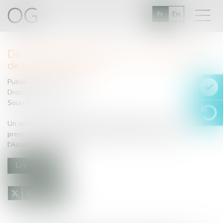
Fr
En
Dissimulation de cadavres et prescription
de l'action publique
Publié le :
21/11/2014
Droit pénal
Source :
www.net-iris.fr
Un arrêt attendu, relatif aux modalités de mise en oeuvre de la
prescription de l'action publique, vient d'être rendu par
l'Assemblée plénière... ...
Lire la suite