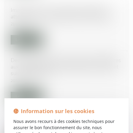
Impayés de loyers : bailleurs et locataires
attendent trop longtemps #droitimmobilier
21/11/2014
Lire la suite
Des anciens régimes matrimoniaux inégalitaires
aux modèles de régimes égalitaires français et
suisses #droitcivil
20/11/2014
Lire la suite
Information sur les cookies
Les missions de l'avocat immobilier
Nous avons recours à des cookies techniques pour
19/11/2014
assurer le bon fonctionnement du site, nous