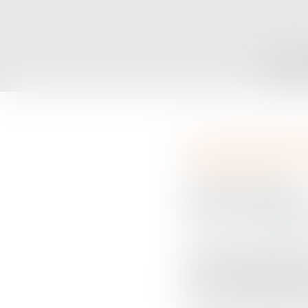
ACCUEIL
C
En cas de divo
protéger les e
Publié le :
07/06/2016
Droit de la famille, des 
Source :
www.huffingtonp
Chaque année, 60.000 en
divorce envisagée dans la 
juge. Une situation inacce
protection et l'équité pou