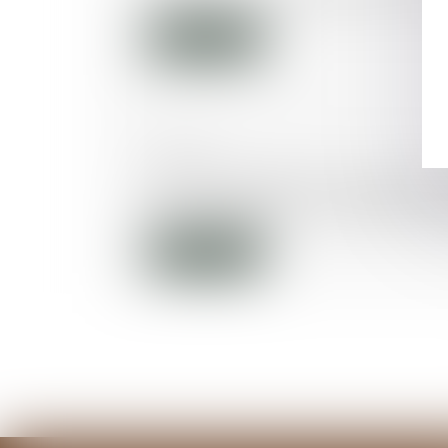
Lire la suite
30/05/2016
Clause exonératoire de la garanti
peut s'appliquer - Protection de 
Lire la suite