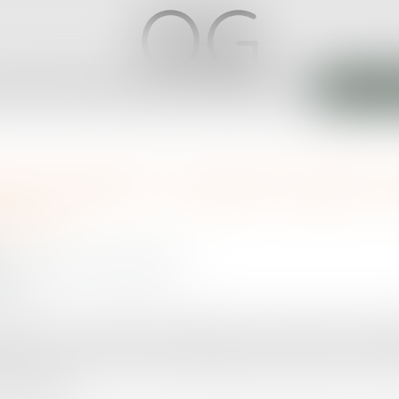
ABINET
ÉQUIPE
EXPERTISES
ACTUS
SERVICES
CONTACT
ANNONCE
rce "amiable", le regard du juge est
nfants
personnes et de leur patrimoine
ost.fr
fants sont concernés par des procédures de divorce par consen
"loi pour une justice du XXIe siècle" les met en danger en supprim
ptable dans un contexte de grande fragilité où l'Etat et la justice
r les enfants.