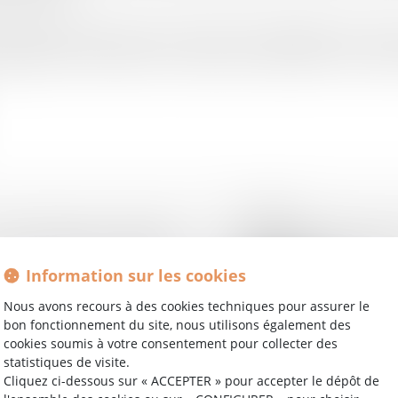
 l'intérêt social de la justice et du droit, en développant une vrai
gorgement des tribunaux, la symétrie des procédures ou le nombr
01/06/2016
rces prendre en compte
Testament manuscri
preuve !
Information sur les cookies
Lire la suite
Nous avons recours à des cookies techniques pour assurer le
bon fonctionnement du site, nous utilisons également des
cookies soumis à votre consentement pour collecter des
statistiques de visite.
31/05/2016
Cliquez ci-dessous sur « ACCEPTER » pour accepter le dépôt de
t adoptée
Publication au JO du 