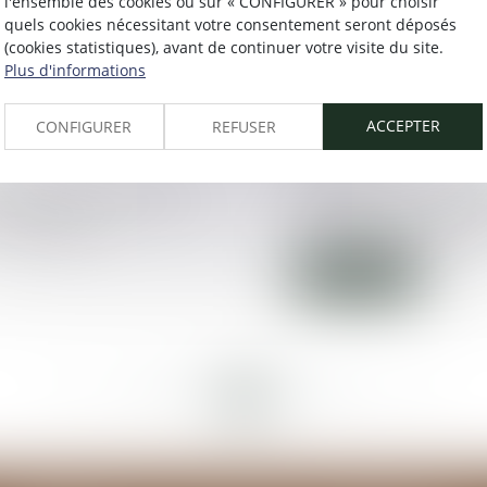
l'ensemble des cookies ou sur « CONFIGURER » pour choisir
prud'homale et au t
quels cookies nécessitant votre consentement seront déposés
du travail - La Gaze
(cookies statistiques), avant de continuer votre visite du site.
Plus d'informations
Lire la suite
ACCEPTER
CONFIGURER
REFUSER
30/05/2016
e des vices cachés ne
Dirigeant en curatel
l'acquéreur
des jugements rendu
Lire la suite
<<
<
61
62
63
64
65
66
67
>
>>
...
...