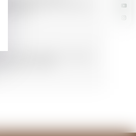
raitement judiciaire du contentieux
tte du Palais
le : pas de signification au curateur
s contre la société