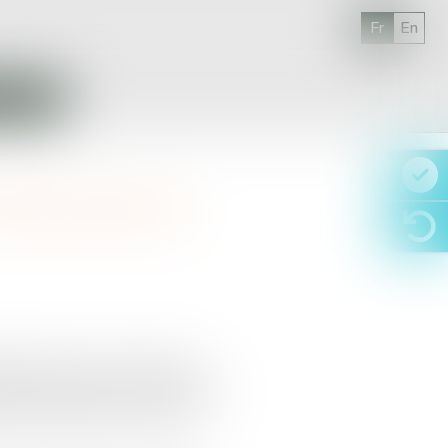
Fr
En
S IMMO
 nécessaire pour
tement mutuel. La réforme du
ant le garant de leur intérêt: le
 doivent continuer à assurer la