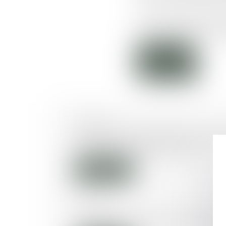
Pour cela, il faut repenser
nombreux débats sur l'en
Lire la suite
02/06/2016
Dispositif Pinel : quelles ressou
lorsque le locataire divorce ?
Lire la suite
31/05/2016
La réforme pénale définitivemen