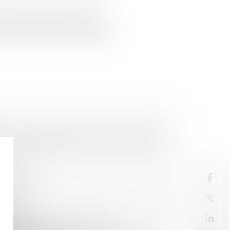
e vision qui va bien au-delà des
e de professionnels impliqués...
t : la photocopie comme moyen de
décret relatif à la justice