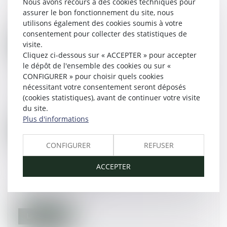
Nous avons recours à des cookies techniques pour
examen | ActuDroit - #droitpénal
assurer le bon fonctionnement du site, nous
17/03/2015
utilisons également des cookies soumis à votre
consentement pour collecter des statistiques de
visite.
Lire la suite
Cliquez ci-dessous sur « ACCEPTER » pour accepter
le dépôt de l'ensemble des cookies ou sur «
CONFIGURER » pour choisir quels cookies
Immobilier : loyers en baisse dans la majorité
nécessitant votre consentement seront déposés
des villes #droitimmobilier
(cookies statistiques), avant de continuer votre visite
13/03/2015
du site.
Plus d'informations
Lire la suite
CONFIGURER
REFUSER
Petits-enfants : droit de visite des grands-
ACCEPTER
parents... #droitfamille
10/03/2015
Lire la suite