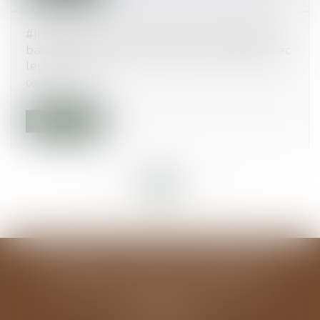
#Immobilier : plus de 42 % des propriétaires-
bailleurs reconnaissent avoir eu des litiges avec
leur locataire
06/03/2015
Lire la suite
<<
<
...
87
88
89
90
91
92
93
...
>
>>
MODELE ALGUAZIL EXEMPLE 1
194 avenue de la Gare Sud de France
34970 LATTES