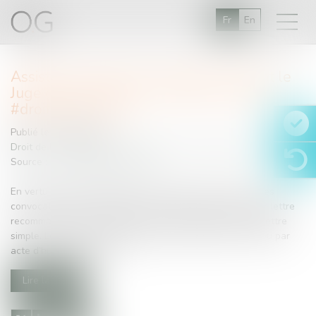
Fr
En
Assistance éducative, l’audience devant le
Juge des enfants. Par Juliette Clerbout
#droitfamille #civil
Publié le :
14/03/2015
Droit de la famille, des personnes et de leur patrimoine
Source :
www.village-justice.com
En vertu de l’article 1195 du Code de procédure civile « les
convocations et notifications sont faites par le greffe par lettre
recommandée avec demande d’avis de réception et par lettre
simple. Le juge peut, toutefois, décider qu’elles auront lieu par
acte d’huissier de justice...
Lire la suite